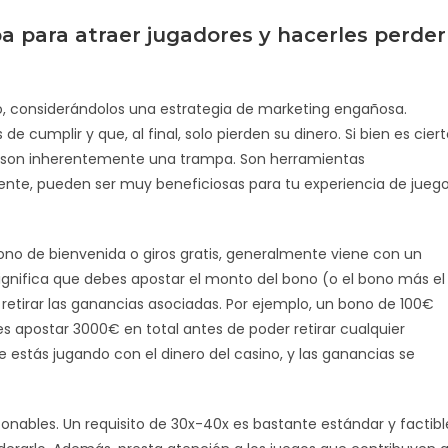
a para atraer jugadores y hacerles perder
o, considerándolos una estrategia de marketing engañosa.
 cumplir y que, al final, solo pierden su dinero. Si bien es cier
o son inherentemente una trampa. Son herramientas
te, pueden ser muy beneficiosas para tu experiencia de juego
o de bienvenida o giros gratis, generalmente viene con un
 significa que debes apostar el monto del bono (o el bono más el
retirar las ganancias asociadas. Por ejemplo, un bono de 100€
es apostar 3000€ en total antes de poder retirar cualquier
estás jugando con el dinero del casino, y las ganancias se
zonables. Un requisito de 30x-40x es bastante estándar y factibl