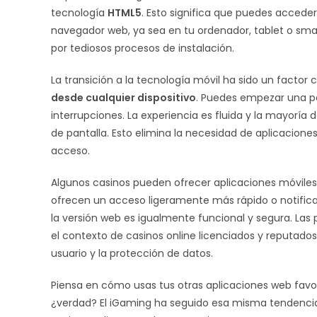
tecnología
HTML5
. Esto significa que puedes accede
navegador web, ya sea en tu ordenador, tablet o sma
por tediosos procesos de instalación.
La transición a la tecnología móvil ha sido un factor
desde cualquier dispositivo
. Puedes empezar una par
interrupciones. La experiencia es fluida y la mayorí
de pantalla. Esto elimina la necesidad de aplicacio
acceso.
Algunos casinos pueden ofrecer aplicaciones móviles
ofrecen un acceso ligeramente más rápido o notificac
la versión web es igualmente funcional y segura. Las 
el contexto de casinos online licenciados y reputados,
usuario y la protección de datos.
Piensa en cómo usas tus otras aplicaciones web favo
¿verdad? El iGaming ha seguido esa misma tendencia.