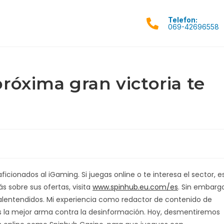
Telefon:
069-42696558
róxima gran victoria te
cionados al iGaming. Si juegas online o te interesa el sector, e
s sobre sus ofertas, visita
www.spinhub.eu.com/es
. Sin embargo
alentendidos. Mi experiencia como redactor de contenido de
 la mejor arma contra la desinformación. Hoy, desmentiremos