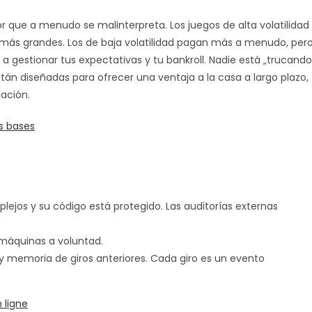
or que a menudo se malinterpreta. Los juegos de alta volatilidad
ás grandes. Los de baja volatilidad pagan más a menudo, per
gestionar tus expectativas y tu bankroll. Nadie está „trucando
tán diseñadas para ofrecer una ventaja a la casa a largo plazo,
lación.
s bases
jos y su código está protegido. Las auditorías externas
 máquinas a voluntad.
y memoria de giros anteriores. Cada giro es un evento
 ligne