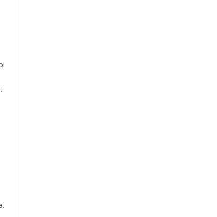
to
.
e.