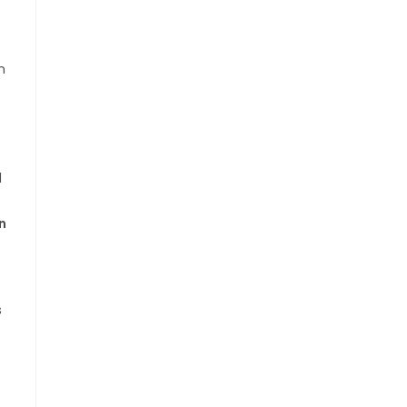
n
d
n
s