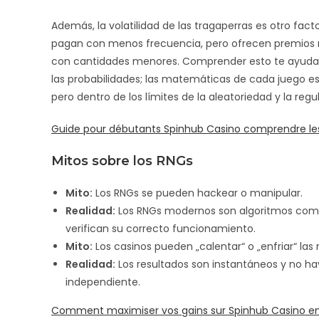
Además, la volatilidad de las tragaperras es otro fact
pagan con menos frecuencia, pero ofrecen premios m
con cantidades menores. Comprender esto te ayuda a 
las probabilidades; las matemáticas de cada juego es
pero dentro de los límites de la aleatoriedad y la regu
Guide pour débutants Spinhub Casino comprendre le
Mitos sobre los RNGs
Mito:
Los RNGs se pueden hackear o manipular.
Realidad:
Los RNGs modernos son algoritmos comple
verifican su correcto funcionamiento.
Mito:
Los casinos pueden „calentar“ o „enfriar“ las
Realidad:
Los resultados son instantáneos y no ha
independiente.
Comment maximiser vos gains sur Spinhub Casino en