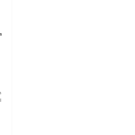
s
n
l