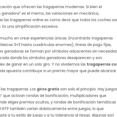
ticación que ofrecen las tragaperras modernas. Si bien el
 ganadora“ es el mismo, las variaciones en mecánica,
s las tragaperras online es como decir que todos los coches so
. Es una simplificación excesiva.
 mucho en crear experiencias únicas. Encontrarás tragaperras
clásicas 3×3 hasta cuadrículas enormes), líneas de pago fijas,
es ganadoras se forman por símbolos adyacentes sin necesida
ascada donde los símbolos ganadores desaparecen y son
s de ganar en un solo giro. Y no olvidemos las
tragaperras co
ada apuesta contribuye a un premio mayor que puede alcanzar
las tragaperras. Los
giros gratis
son solo el principio. Hay juego
s“ que activan rondas de bonificación, multiplicadores que
nde eliges premios ocultos, y rondas de bonificación temáticas
 el RTP también varían drásticamente entre juegos, lo que
te a tu estilo de juego y a tu tolerancia al riesgo. Algunas son