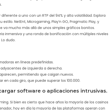
s.
diferente a uno con un RTP del 94% y alta volatilidad. Explora
 estilo. NetEnt, Microgaming, Play’n GO, Pragmatic Play, y
e va mucho más allá de unos simples gráficos bonitos.
a inmersiva y una ronda de bonificación con múltiples niveles
? Lo dudo.
doras en líneas predefinidas.
 adyacentes de izquierda a derecha.
parecen, permitiendo que caigan nuevos.
 en cada giro, que puede superar los 100.000.
cargar software o aplicaciones intrusivas.
ng. Si bien es cierto que hace años la mayoría de los casinos
denador, hoy en día la mayoría de las plataformas operan con