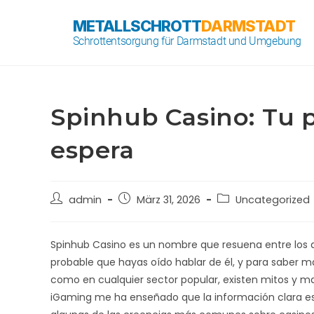
METALLSCHROTT
DARMSTADT
Schrottentsorgung für Darmstadt und Umgebung
Spinhub Casino: Tu p
espera
admin
März 31, 2026
Uncategorized
Spinhub Casino es un nombre que resuena entre los afi
probable que hayas oído hablar de él, y para saber má
como en cualquier sector popular, existen mitos y m
iGaming me ha enseñado que la información clara es