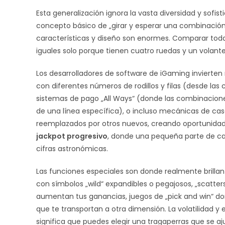
Esta generalización ignora la vasta diversidad y sofis
concepto básico de „girar y esperar una combinación
características y diseño son enormes. Comparar toda
iguales solo porque tienen cuatro ruedas y un volante
Los desarrolladores de software de iGaming invierten
con diferentes números de rodillos y filas (desde las 
sistemas de pago „All Ways“ (donde las combinacion
de una línea específica), o incluso mecánicas de c
reemplazados por otros nuevos, creando oportunidade
jackpot progresivo
, donde una pequeña parte de c
cifras astronómicas.
Las funciones especiales son donde realmente brillan 
con símbolos „wild“ expandibles o pegajosos, „scatter
aumentan tus ganancias, juegos de „pick and win“ do
que te transportan a otra dimensión. La volatilidad y
significa que puedes elegir una tragaperras que se ajus