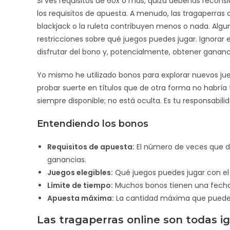
Si ves requisitos de 60x o más, quizá deberías recons
los requisitos de apuesta. A menudo, las tragaperras
blackjack o la ruleta contribuyen menos o nada. Alg
restricciones sobre qué juegos puedes jugar. Ignorar es
disfrutar del bono y, potencialmente, obtener gananci
Yo mismo he utilizado bonos para explorar nuevos jue
probar suerte en títulos que de otra forma no habría 
siempre disponible; no está oculta. Es tu responsabili
Entendiendo los bonos
Requisitos de apuesta:
El número de veces que de
ganancias.
Juegos elegibles:
Qué juegos puedes jugar con el 
Límite de tiempo:
Muchos bonos tienen una fecha d
Apuesta máxima:
La cantidad máxima que puedes 
Las tragaperras online son todas ig