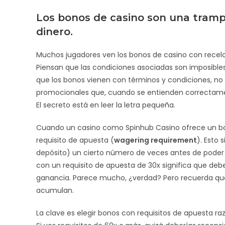
Los bonos de casino son una tramp
dinero.
Muchos jugadores ven los bonos de casino con recel
Piensan que las condiciones asociadas son imposibles de
que los bonos vienen con términos y condiciones, n
promocionales que, cuando se entienden correctamen
El secreto está en leer la letra pequeña.
Cuando un casino como Spinhub Casino ofrece un bon
requisito de apuesta (
wagering requirement
). Esto
depósito) un cierto número de veces antes de poder 
con un requisito de apuesta de 30x significa que deb
ganancia. Parece mucho, ¿verdad? Pero recuerda que 
acumulan.
La clave es elegir bonos con requisitos de apuesta ra