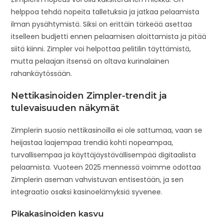
helppoa tehdä nopeita talletuksia ja jatkaa pelaamista
ilman pysähtymistä. Siksi on erittäin tärkeää asettaa
itselleen budjetti ennen pelaamisen aloittamista ja pitää
siitä kiinni. Zimpler voi helpottaa pelitilin täyttämistä,
mutta pelaajan itsensä on oltava kurinalainen
rahankäytössään.
Nettikasinoiden Zimpler-trendit ja
tulevaisuuden näkymät
Zimplerin suosio nettikasinoilla ei ole sattumaa, vaan se
heijastaa laajempaa trendiä kohti nopeampaa,
turvallisempaa ja käyttäjäystävällisempää digitaalista
pelaamista. Vuoteen 2025 mennessä voimme odottaa
Zimplerin aseman vahvistuvan entisestään, ja sen
integraatio osaksi kasinoelämyksiä syvenee.
Pikakasinoiden kasvu