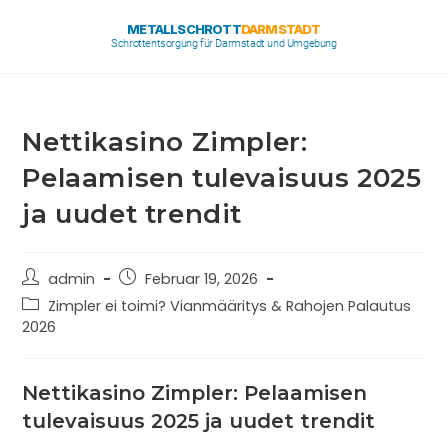
METALLSCHROTT
DARMSTADT
Schrottentsorgung für Darmstadt und Umgebung
Nettikasino Zimpler:
Pelaamisen tulevaisuus 2025
ja uudet trendit
admin
Februar 19, 2026
Zimpler ei toimi? Vianmääritys & Rahojen Palautus
2026
Nettikasino Zimpler: Pelaamisen
tulevaisuus 2025 ja uudet trendit