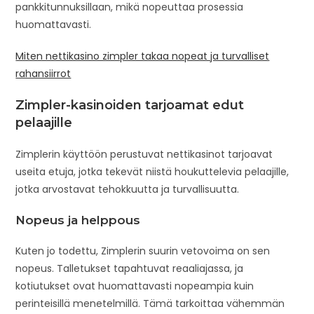
pankkitunnuksillaan, mikä nopeuttaa prosessia
huomattavasti.
Miten nettikasino zimpler takaa nopeat ja turvalliset
rahansiirrot
Zimpler-kasinoiden tarjoamat edut
pelaajille
Zimplerin käyttöön perustuvat nettikasinot tarjoavat
useita etuja, jotka tekevät niistä houkuttelevia pelaajille,
jotka arvostavat tehokkuutta ja turvallisuutta.
Nopeus ja helppous
Kuten jo todettu, Zimplerin suurin vetovoima on sen
nopeus. Talletukset tapahtuvat reaaliajassa, ja
kotiutukset ovat huomattavasti nopeampia kuin
perinteisillä menetelmillä. Tämä tarkoittaa vähemmän