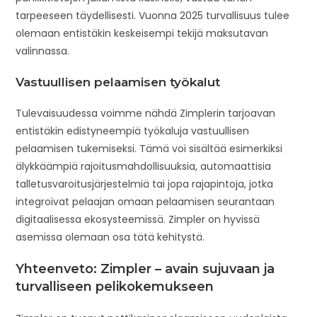
tarpeeseen täydellisesti. Vuonna 2025 turvallisuus tulee
olemaan entistäkin keskeisempi tekijä maksutavan
valinnassa.
Vastuullisen pelaamisen työkalut
Tulevaisuudessa voimme nähdä Zimplerin tarjoavan
entistäkin edistyneempiä työkaluja vastuullisen
pelaamisen tukemiseksi. Tämä voi sisältää esimerkiksi
älykkäämpiä rajoitusmahdollisuuksia, automaattisia
talletusvaroitusjärjestelmiä tai jopa rajapintoja, jotka
integroivat pelaajan omaan pelaamisen seurantaan
digitaalisessa ekosysteemissä. Zimpler on hyvissä
asemissa olemaan osa tätä kehitystä.
Yhteenveto: Zimpler – avain sujuvaan ja
turvalliseen pelikokemukseen