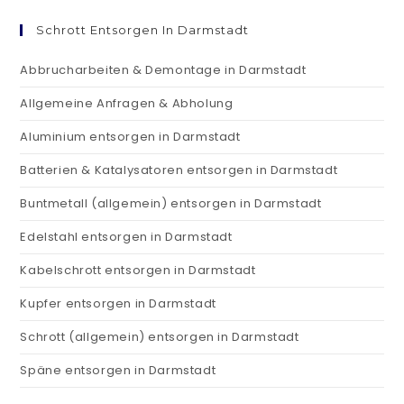
Schrott Entsorgen In Darmstadt
Abbrucharbeiten & Demontage in Darmstadt
Allgemeine Anfragen & Abholung
Aluminium entsorgen in Darmstadt
Batterien & Katalysatoren entsorgen in Darmstadt
Buntmetall (allgemein) entsorgen in Darmstadt
Edelstahl entsorgen in Darmstadt
Kabelschrott entsorgen in Darmstadt
Kupfer entsorgen in Darmstadt
Schrott (allgemein) entsorgen in Darmstadt
Späne entsorgen in Darmstadt