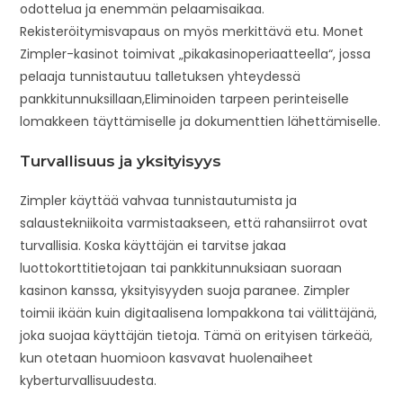
odottelua ja enemmän pelaamisaikaa.
Rekisteröitymisvapaus on myös merkittävä etu. Monet
Zimpler-kasinot toimivat „pikakasinoperiaatteella“, jossa
pelaaja tunnistautuu talletuksen yhteydessä
pankkitunnuksillaan,Eliminoiden tarpeen perinteiselle
lomakkeen täyttämiselle ja dokumenttien lähettämiselle.
Turvallisuus ja yksityisyys
Zimpler käyttää vahvaa tunnistautumista ja
salaustekniikoita varmistaakseen, että rahansiirrot ovat
turvallisia. Koska käyttäjän ei tarvitse jakaa
luottokorttitietojaan tai pankkitunnuksiaan suoraan
kasinon kanssa, yksityisyyden suoja paranee. Zimpler
toimii ikään kuin digitaalisena lompakkona tai välittäjänä,
joka suojaa käyttäjän tietoja. Tämä on erityisen tärkeää,
kun otetaan huomioon kasvavat huolenaiheet
kyberturvallisuudesta.