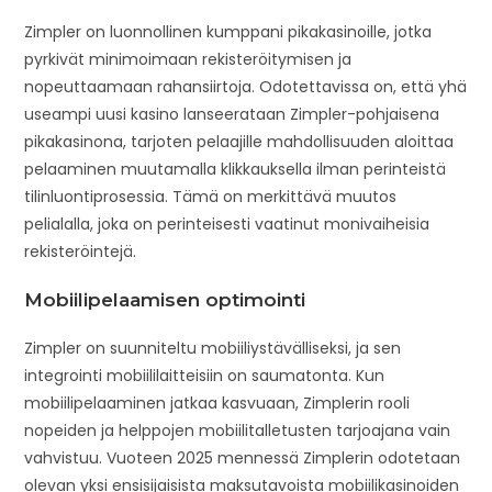
Zimpler on luonnollinen kumppani pikakasinoille, jotka
pyrkivät minimoimaan rekisteröitymisen ja
nopeuttaamaan rahansiirtoja. Odotettavissa on, että yhä
useampi uusi kasino lanseerataan Zimpler-pohjaisena
pikakasinona, tarjoten pelaajille mahdollisuuden aloittaa
pelaaminen muutamalla klikkauksella ilman perinteistä
tilinluontiprosessia. Tämä on merkittävä muutos
pelialalla, joka on perinteisesti vaatinut monivaiheisia
rekisteröintejä.
Mobiilipelaamisen optimointi
Zimpler on suunniteltu mobiiliystävälliseksi, ja sen
integrointi mobiililaitteisiin on saumatonta. Kun
mobiilipelaaminen jatkaa kasvuaan, Zimplerin rooli
nopeiden ja helppojen mobiilitalletusten tarjoajana vain
vahvistuu. Vuoteen 2025 mennessä Zimplerin odotetaan
olevan yksi ensisijaisista maksutavoista mobiilikasinoiden