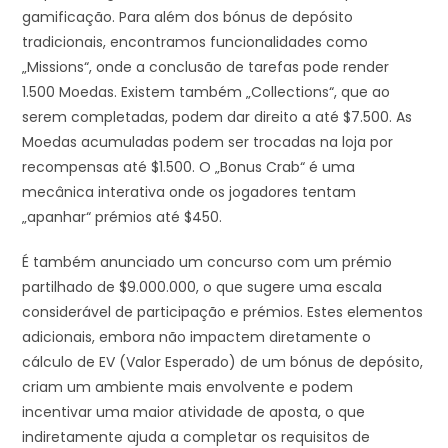
gamificação. Para além dos bónus de depósito
tradicionais, encontramos funcionalidades como
„Missions“, onde a conclusão de tarefas pode render
1.500 Moedas. Existem também „Collections“, que ao
serem completadas, podem dar direito a até $7.500. As
Moedas acumuladas podem ser trocadas na loja por
recompensas até $1.500. O „Bonus Crab“ é uma
mecânica interativa onde os jogadores tentam
„apanhar“ prémios até $450.
É também anunciado um concurso com um prémio
partilhado de $9.000.000, o que sugere uma escala
considerável de participação e prémios. Estes elementos
adicionais, embora não impactem diretamente o
cálculo de EV (Valor Esperado) de um bónus de depósito,
criam um ambiente mais envolvente e podem
incentivar uma maior atividade de aposta, o que
indiretamente ajuda a completar os requisitos de