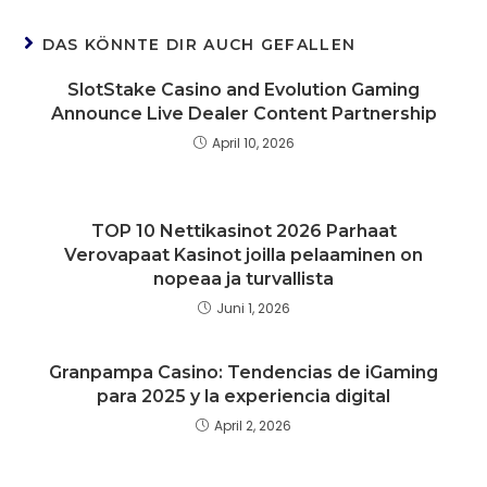
DAS KÖNNTE DIR AUCH GEFALLEN
SlotStake Casino and Evolution Gaming
Announce Live Dealer Content Partnership
April 10, 2026
TOP 10 Nettikasinot 2026 Parhaat
Verovapaat Kasinot joilla pelaaminen on
nopeaa ja turvallista
Juni 1, 2026
Granpampa Casino: Tendencias de iGaming
para 2025 y la experiencia digital
April 2, 2026