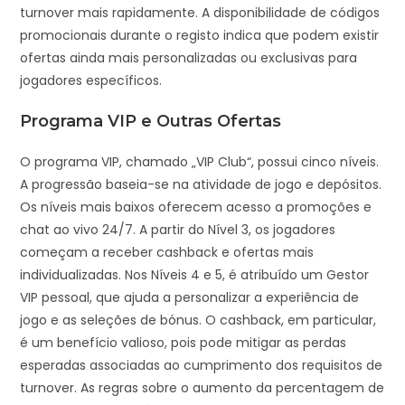
turnover mais rapidamente. A disponibilidade de códigos
promocionais durante o registo indica que podem existir
ofertas ainda mais personalizadas ou exclusivas para
jogadores específicos.
Programa VIP e Outras Ofertas
O programa VIP, chamado „VIP Club“, possui cinco níveis.
A progressão baseia-se na atividade de jogo e depósitos.
Os níveis mais baixos oferecem acesso a promoções e
chat ao vivo 24/7. A partir do Nível 3, os jogadores
começam a receber cashback e ofertas mais
individualizadas. Nos Níveis 4 e 5, é atribuído um Gestor
VIP pessoal, que ajuda a personalizar a experiência de
jogo e as seleções de bónus. O cashback, em particular,
é um benefício valioso, pois pode mitigar as perdas
esperadas associadas ao cumprimento dos requisitos de
turnover. As regras sobre o aumento da percentagem de