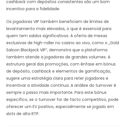
cashback com depósitos consistentes são um bom
incentivo para a fidelidade.
Os jogadores VIP também beneficiam de limites de
levantamento mais elevados, o que é essencial para
quem tem saldos significativos. A oferta de mesas
exclusivas de high-roller no casino ao vivo, como o „Gold
Saloon Blackjack VIP“, demonstra que a plataforma
também atende a jogadores de grandes volumes. A
estrutura geral das promoções, com ênfase em bónus
de depósito, cashback e elementos de gamificação,
sugere uma estratégia clara para reter jogadores e
incentivar a atividade contínua. A análise do turnover é
sempre o passo mais importante. Para este bónus
específico, se o turnover for de facto competitivo, pode
oferecer um EV positivo, especialmente se jogado em
slots de alta RTP.