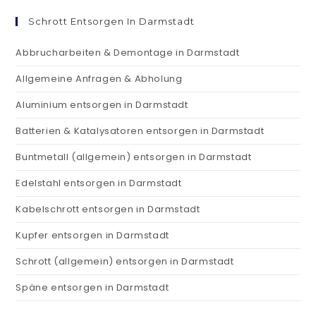
Schrott Entsorgen In Darmstadt
Abbrucharbeiten & Demontage in Darmstadt
Allgemeine Anfragen & Abholung
Aluminium entsorgen in Darmstadt
Batterien & Katalysatoren entsorgen in Darmstadt
Buntmetall (allgemein) entsorgen in Darmstadt
Edelstahl entsorgen in Darmstadt
Kabelschrott entsorgen in Darmstadt
Kupfer entsorgen in Darmstadt
Schrott (allgemein) entsorgen in Darmstadt
Späne entsorgen in Darmstadt