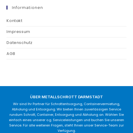
Informationen
Kontakt
Impressum
Datenschutz
AGB
ÜBER METALLSCHROTT DARMSTADT
Wir sind Ihr Partner für Schrottentsorgung, Containervermietung,
Abholung und Entsorgung. Wir bieten Ihnen zuverlässigen Service
rundum Schrott, Container, Entsorgung und Abholung an. Wählen Sie
einfach eines unserer o.g. Serviceleistungen und buchen Sie unseren
Service. Für alle weiteren Fragen, steht Ihnen unser Service-Team zur
Verfügung.