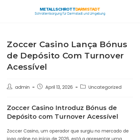
METALLSCHROTT
DARMSTADT
Schrottentsorgung für Darmstadt und Umgebung
Zoccer Casino Lança Bónus
de Depósito Com Turnover
Acessível
admin
April 13, 2026
Uncategorized
Zoccer Casino Introduz Bónus de
Depósito com Turnover Acessível
Zoccer Casino, um operador que surgiu no mercado de
jogo online no início de 2026, está a apresentar uma