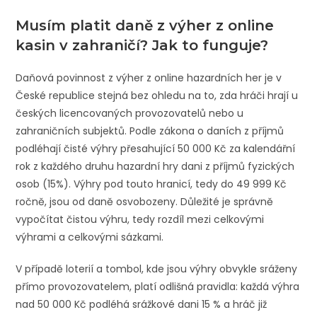
Musím platit daně z výher z online
kasin v zahraničí? Jak to funguje?
Daňová povinnost z výher z online hazardních her je v
České republice stejná bez ohledu na to, zda hráči hrají u
českých licencovaných provozovatelů nebo u
zahraničních subjektů. Podle zákona o daních z příjmů
podléhají čisté výhry přesahující 50 000 Kč za kalendářní
rok z každého druhu hazardní hry dani z příjmů fyzických
osob (15%). Výhry pod touto hranicí, tedy do 49 999 Kč
ročně, jsou od daně osvobozeny. Důležité je správně
vypočítat čistou výhru, tedy rozdíl mezi celkovými
výhrami a celkovými sázkami.
V případě loterií a tombol, kde jsou výhry obvykle sráženy
přímo provozovatelem, platí odlišná pravidla: každá výhra
nad 50 000 Kč podléhá srážkové dani 15 % a hráč již