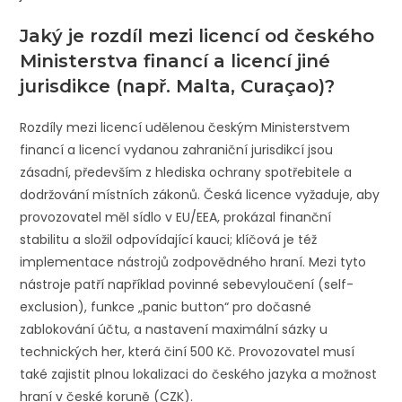
Jaký je rozdíl mezi licencí od českého
Ministerstva financí a licencí jiné
jurisdikce (např. Malta, Curaçao)?
Rozdíly mezi licencí udělenou českým Ministerstvem
financí a licencí vydanou zahraniční jurisdikcí jsou
zásadní, především z hlediska ochrany spotřebitele a
dodržování místních zákonů. Česká licence vyžaduje, aby
provozovatel měl sídlo v EU/EEA, prokázal finanční
stabilitu a složil odpovídající kauci; klíčová je též
implementace nástrojů zodpovědného hraní. Mezi tyto
nástroje patří například povinné sebevyloučení (self-
exclusion), funkce „panic button“ pro dočasné
zablokování účtu, a nastavení maximální sázky u
technických her, která činí 500 Kč. Provozovatel musí
také zajistit plnou lokalizaci do českého jazyka a možnost
hraní v české koruně (CZK).