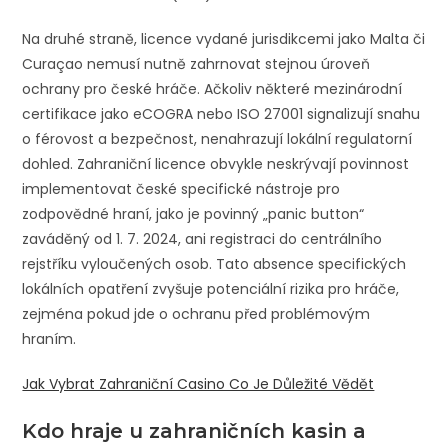
Na druhé straně, licence vydané jurisdikcemi jako Malta či
Curaçao nemusí nutně zahrnovat stejnou úroveň
ochrany pro české hráče. Ačkoliv některé mezinárodní
certifikace jako eCOGRA nebo ISO 27001 signalizují snahu
o férovost a bezpečnost, nenahrazují lokální regulatorní
dohled. Zahraniční licence obvykle neskrývají povinnost
implementovat české specifické nástroje pro
zodpovědné hraní, jako je povinný „panic button“
zaváděný od 1. 7. 2024, ani registraci do centrálního
rejstříku vyloučených osob. Tato absence specifických
lokálních opatření zvyšuje potenciální rizika pro hráče,
zejména pokud jde o ochranu před problémovým
hraním.
Jak Vybrat Zahraniční Casino Co Je Důležité Vědět
Kdo hraje u zahraničních kasin a