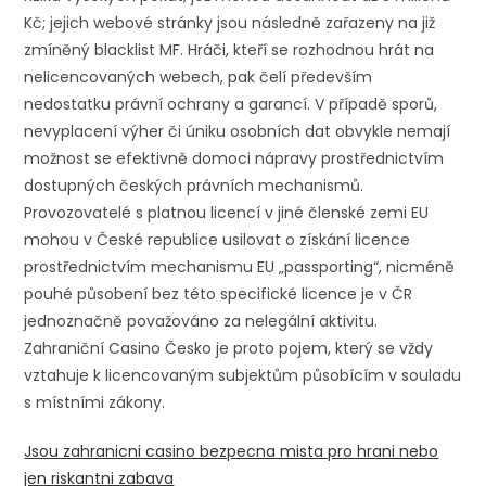
Kč; jejich webové stránky jsou následně zařazeny na již
zmíněný blacklist MF. Hráči, kteří se rozhodnou hrát na
nelicencovaných webech, pak čelí především
nedostatku právní ochrany a garancí. V případě sporů,
nevyplacení výher či úniku osobních dat obvykle nemají
možnost se efektivně domoci nápravy prostřednictvím
dostupných českých právních mechanismů.
Provozovatelé s platnou licencí v jiné členské zemi EU
mohou v České republice usilovat o získání licence
prostřednictvím mechanismu EU „passporting“, nicméně
pouhé působení bez této specifické licence je v ČR
jednoznačně považováno za nelegální aktivitu.
Zahraniční Casino Česko je proto pojem, který se vždy
vztahuje k licencovaným subjektům působícím v souladu
s místními zákony.
Jsou zahranicni casino bezpecna mista pro hrani nebo
jen riskantni zabava