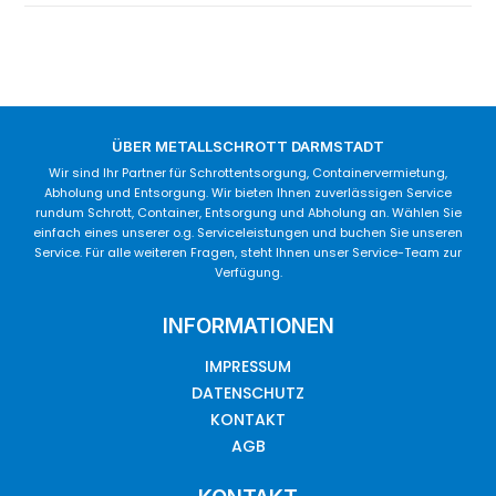
ÜBER METALLSCHROTT DARMSTADT
Wir sind Ihr Partner für Schrottentsorgung, Containervermietung,
Abholung und Entsorgung. Wir bieten Ihnen zuverlässigen Service
rundum Schrott, Container, Entsorgung und Abholung an. Wählen Sie
einfach eines unserer o.g. Serviceleistungen und buchen Sie unseren
Service. Für alle weiteren Fragen, steht Ihnen unser Service-Team zur
Verfügung.
INFORMATIONEN
IMPRESSUM
DATENSCHUTZ
KONTAKT
AGB