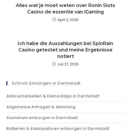
Alles wat je moet weten over Ronin Slots
Casino de essentie van iGaming
April 2, 2026
Ich habe die Auszahlungen bei SpinRain
Casino getestet und meine Ergebnisse
notiert
Juli 27, 2026
Schrott Entsorgen In Darmstadt
Abbrucharbeiten & Demontage in Darmstadt
Allgemeine Anfragen & Abholung
Aluminium entsorgen in Darmstadt
Batterien & Katalysatoren entsorgen in Darmstadt