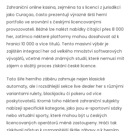
Zahraniční online kasina, zejména ta s licencí z jurisdikcí
jako Curaçao, často prezentují výrazně širší herní
portfolio ve srovnání s českými licencovanými
provozovateli. Běžně lze nalézt nabídky čítající přes 8 000
her, zatímco některé platformy mohou dosahovat až k
hranici 10 000 a více titulů. Tento masivní výběr je
zajištěn integrací her od velkého množství softwarových
vývojářů, včetně méně známých studií, které nemusí mít
zájem o složitý proces získání české licence.
Tato šíře herního záběru zahrnuje nejen klasické
automaty, ale i rozsáhlejší sekce live dealer her s různými
variantami rulety, blackjacku či pokeru od více
poskytovatelů. Kromě toho některé zahraniční subjekty
nabízejí specifické kategorie, jako jsou e-sportovní sázky
nebo virtuální sporty, které mohou být u českých
licencovaných operátorů méně zastoupeny. Hráči tak
získávají přístup k rozmanitější škále zábavy a k herním