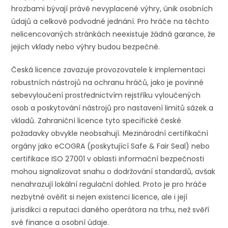
hrozbami bývají právě nevyplacené výhry, únik osobních
údajů a celkově podvodné jednání. Pro hráče na těchto
nelicencovaných stránkách neexistuje žádná garance, že
jejich vklady nebo výhry budou bezpečné.
Česká licence zavazuje provozovatele k implementaci
robustních nástrojů na ochranu hráčů, jako je povinné
sebevyloučení prostřednictvím rejstříku vyloučených
osob a poskytování nástrojů pro nastavení limitů sázek a
vkladů. Zahraniční licence tyto specifické české
požadavky obvykle neobsahují. Mezinárodní certifikační
orgány jako eCOGRA (poskytující Safe & Fair Seal) nebo
certifikace ISO 27001 v oblasti informační bezpečnosti
mohou signalizovat snahu o dodržování standardů, avšak
nenahrazují lokální regulační dohled. Proto je pro hráče
nezbytné ověřit si nejen existenci licence, ale i její
jurisdikci a reputaci daného operátora na trhu, než svěří
své finance a osobní údaje.