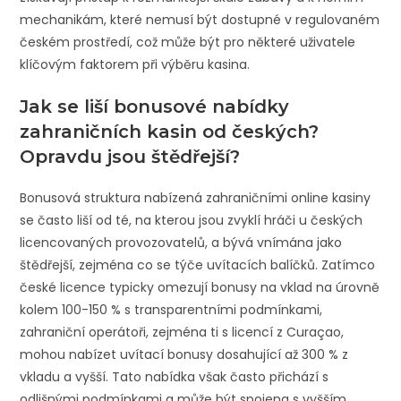
mechanikám, které nemusí být dostupné v regulovaném
českém prostředí, což může být pro některé uživatele
klíčovým faktorem při výběru kasina.
Jak se liší bonusové nabídky
zahraničních kasin od českých?
Opravdu jsou štědřejší?
Bonusová struktura nabízená zahraničními online kasiny
se často liší od té, na kterou jsou zvyklí hráči u českých
licencovaných provozovatelů, a bývá vnímána jako
štědřejší, zejména co se týče uvítacích balíčků. Zatímco
české licence typicky omezují bonusy na vklad na úrovně
kolem 100-150 % s transparentními podmínkami,
zahraniční operátoři, zejména ti s licencí z Curaçao,
mohou nabízet uvítací bonusy dosahující až 300 % z
vkladu a vyšší. Tato nabídka však často přichází s
odlišnými podmínkami a může být spojena s vyšším