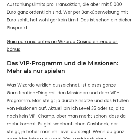
Auszahlungslimits pro Transaktion, die aber mit 5.000
Euro ganz ordentlich sind. Wer per Banküberweisung mit
Euro zahlt, hat wohl gar kein Limit. Das ist schon ein dicker
Pluspunkt.
Guia para iniciantes no Wizardo Casino entenda os
bônus
Das VIP-Programm und die Missionen:
Mehr als nur spielen
Was Wizardo wirklich auszeichnet, ist dieses ganze
Gamification-Ding mit den Missionen und dem VIP-
Programm. Man steigt ja durch Einsätze und das Erfüllen
von Missionen auf. Aktuell bin ich Level 35 oder so, also
noch kein VIP-Champ, aber man merkt schon, dass da
mehr kommt. Es gibt wöchentlichen Cashback, der
steigt, je höher man im Level aufsteigt. Wenn du ganz