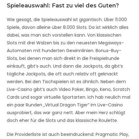
Spieleauswahl: Fast zu viel des Guten?
Wie gesagt, die Spieleauswahl ist gigantisch. Über 11.000
Spiele, davon alleine über 8.000 Slots. Da ist wirklich alles
dabei, was man sich vorstellen kann. Von klassischen
Slots mit drei Walzen bis zu den neuesten Megaways-
Automaten mit hunderten Gewinnlinien. Bonus-Buy-
Slots, bei denen man sich direkt in die Freispielrunde
einkauft, gibt’s auch. Und dann die Jackpots, da gibt’s
tägliche Jackpots, die oft auch relativ oft geknackt
werden. Bei den Tischspielen ist es ähnlich. Neben dem
Live-Casino gibt’s auch Video Poker, Bingo, Keno, Scratch
Cards und sogar virtuelle Sportarten. Ich hab neulich mal
ein paar Runden „Virtual Dragon Tiger“ im Live-Casino
ausprobiert, das war ganz nett. Aber mein Herz schlägt
doch eher für die Slots und das klassische Roulette.
Die Providerliste ist auch beeindruckend: Pragmatic Play,