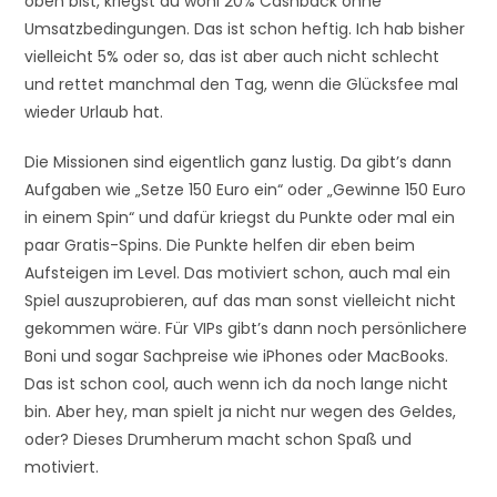
oben bist, kriegst du wohl 20% Cashback ohne
Umsatzbedingungen. Das ist schon heftig. Ich hab bisher
vielleicht 5% oder so, das ist aber auch nicht schlecht
und rettet manchmal den Tag, wenn die Glücksfee mal
wieder Urlaub hat.
Die Missionen sind eigentlich ganz lustig. Da gibt’s dann
Aufgaben wie „Setze 150 Euro ein“ oder „Gewinne 150 Euro
in einem Spin“ und dafür kriegst du Punkte oder mal ein
paar Gratis-Spins. Die Punkte helfen dir eben beim
Aufsteigen im Level. Das motiviert schon, auch mal ein
Spiel auszuprobieren, auf das man sonst vielleicht nicht
gekommen wäre. Für VIPs gibt’s dann noch persönlichere
Boni und sogar Sachpreise wie iPhones oder MacBooks.
Das ist schon cool, auch wenn ich da noch lange nicht
bin. Aber hey, man spielt ja nicht nur wegen des Geldes,
oder? Dieses Drumherum macht schon Spaß und
motiviert.