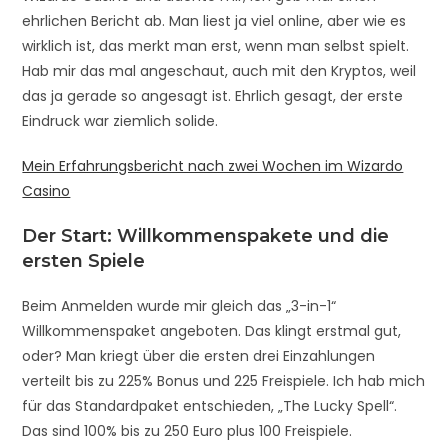
ehrlichen Bericht ab. Man liest ja viel online, aber wie es
wirklich ist, das merkt man erst, wenn man selbst spielt.
Hab mir das mal angeschaut, auch mit den Kryptos, weil
das ja gerade so angesagt ist. Ehrlich gesagt, der erste
Eindruck war ziemlich solide.
Mein Erfahrungsbericht nach zwei Wochen im Wizardo
Casino
Der Start: Willkommenspakete und die
ersten Spiele
Beim Anmelden wurde mir gleich das „3-in-1“
Willkommenspaket angeboten. Das klingt erstmal gut,
oder? Man kriegt über die ersten drei Einzahlungen
verteilt bis zu 225% Bonus und 225 Freispiele. Ich hab mich
für das Standardpaket entschieden, „The Lucky Spell“.
Das sind 100% bis zu 250 Euro plus 100 Freispiele.