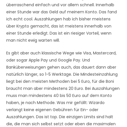
überraschend einfach und vor allem schnell. Innerhalb
einer Stunde war das Geld auf meinem Konto. Das fand
ich echt cool. Auszahlungen hab ich bisher meistens
über Krypto gemacht, das ist meistens innerhalb von
einer Stunde erledigt. Das ist ein riesiger Vorteil, wenn
man nicht ewig warten will.
Es gibt aber auch klassische Wege wie Visa, Mastercard,
oder sogar Apple Pay und Google Pay. Und
Banküberweisungen gehen auch, das dauert dann aber
natürlich länger, so 1-5 Werktage. Die Mindesteinzahlung
liegt bei den meisten Methoden bei 5 Euro, für die Boni
braucht man aber mindestens 20 Euro. Bei Auszahlungen
muss man mindestens 40 bis 50 Euro auf dem Konto
haben, je nach Methode. Was mir gefällt: Wizardo
verlangt keine eigenen Gebühren für Ein- oder
Auszahlungen. Das ist top. Die einzigen Limits sind halt
die, die man sich selbst setzt oder eben die maximalen