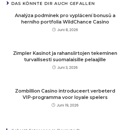
DAS KÖNNTE DIR AUCH GEFALLEN
Analýza podmínek pro vyplácení bonusů a
herního portfolia WildChance Casino
Juni 8, 2026
Zimpler Kasinot ja rahansiirtojen tekeminen
turvallisesti suomalaisille pelaajille
Juni 3, 2026
Zombillion Casino introduceert verbeterd
VIP-programma voor loyale spelers
Juni 19, 2026