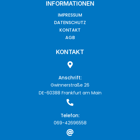
INFORMATIONEN
IMPRESSUM
DATENSCHUTZ
KONTAKT
AGB
KONTAKT
Anschrift:
Gwinnerstraße 26
DE-60388 Frankfurt am Main
Telefon:
069-42696558