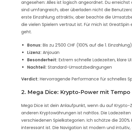
angesehen: Alles ist logisch angeordnet. Du erreichst
sind umfangreich, aber überladen nicht die Benutzero
erste Einzahlung attraktiv, aber beachte die Umsatzbed
die vielen Spielern vertraut ist. Für mich ist GreatSp
geht.
Bonus:
Bis zu 2’500 CHF (100% auf die 1. Einzahlung)
Lizenz:
Anjouan
Besonderheit:
Extrem schnelle Ladezeiten, klare UI
Nachteil:
Standard-Umsatzbedingungen
Verdict:
Hervorragende Performance für schnelles Spi
2. Mega Dice: Krypto-Power mit Tempo
Mega Dice ist dein Anlaufpunkt, wenn du auf Krypto-Z
anderen Kryptowährungen ist nahtlos. Die Ladezeiten
verschiedenen Spielkategorien. Ich schätze die 200% K
interessant ist. Die Navigation ist modern und intuiti