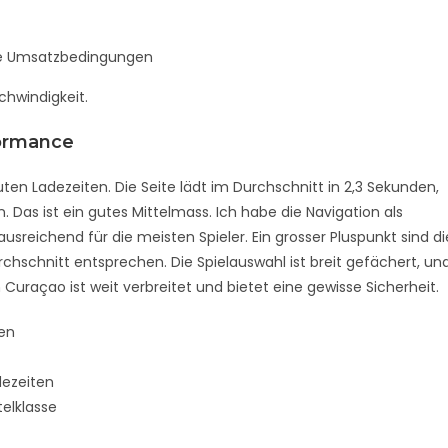
he Umsatzbedingungen
chwindigkeit.
ormance
en Ladezeiten. Die Seite lädt im Durchschnitt in 2,3 Sekunden,
. Das ist ein gutes Mittelmass. Ich habe die Navigation als
usreichend für die meisten Spieler. Ein grosser Pluspunkt sind di
hschnitt entsprechen. Die Spielauswahl ist breit gefächert, un
on Curaçao ist weit verbreitet und bietet eine gewisse Sicherheit.
en
dezeiten
elklasse