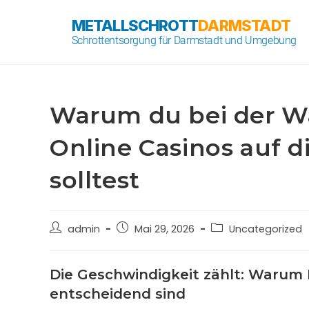
METALLSCHROTT
DARMSTADT
Schrottentsorgung für Darmstadt und Umgebung
Warum du bei der Wa
Online Casinos auf d
solltest
admin
Mai 29, 2026
Uncategorized
Die Geschwindigkeit zählt: Warum
entscheidend sind