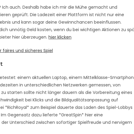
er? Ich auch. Deshalb habe ich mir die Mühe gemacht und
ren geprüft. Die Ladezeit einer Plattform ist nicht nur eine
lerlebnis und kann sogar deine Gewinnchancen beeinflussen.
dich unnötig Geld kosten, wenn du bei wichtigen Aktionen zu sp
bieter hier überzeugen.
hier klicken
 faires und sicheres Spiel
t
getestet: einem aktuellen Laptop, einem Mittelklasse-Smartpho
ladezeiten in unterschiedlichen Netzwerken gemessen, von
zu starten sollte nicht länger dauern als die Vorbereitung eines
hwindigkeit bei Klicks und die Bildqualitätsanpassung auf
i *RichRoyal* zum Beispiel dauerte das Laden des Spiel-Lobbys
. Im Gegensatz dazu lieferte *GreatSpin* hier eine
t der Unterschied zwischen sofortiger Spielfreude und nervigem