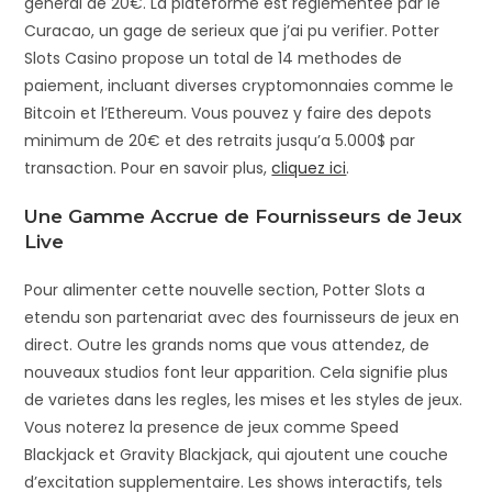
general de 20€. La plateforme est reglementee par le
Curacao, un gage de serieux que j’ai pu verifier. Potter
Slots Casino propose un total de 14 methodes de
paiement, incluant diverses cryptomonnaies comme le
Bitcoin et l’Ethereum. Vous pouvez y faire des depots
minimum de 20€ et des retraits jusqu’a 5.000$ par
transaction. Pour en savoir plus,
cliquez ici
.
Une Gamme Accrue de Fournisseurs de Jeux
Live
Pour alimenter cette nouvelle section, Potter Slots a
etendu son partenariat avec des fournisseurs de jeux en
direct. Outre les grands noms que vous attendez, de
nouveaux studios font leur apparition. Cela signifie plus
de varietes dans les regles, les mises et les styles de jeux.
Vous noterez la presence de jeux comme Speed
Blackjack et Gravity Blackjack, qui ajoutent une couche
d’excitation supplementaire. Les shows interactifs, tels