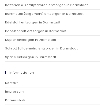
Batterien & Katalysatoren entsorgen in Darmstadt
Buntmetall (allgemein) entsorgen in Darmstadt
Edelstahl entsorgen in Darmstadt
Kabelschrott entsorgen in Darmstadt
Kupfer entsorgen in Darmstadt
Schrott (allgemein) entsorgen in Darmstadt
Späne entsorgen in Darmstadt
Informationen
Kontakt
Impressum
Datenschutz