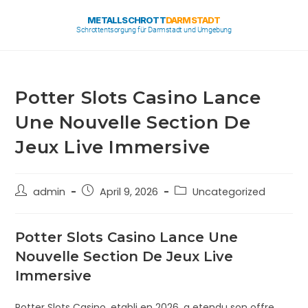
METALLSCHROTT
DARMSTADT
Schrottentsorgung für Darmstadt und Umgebung
Potter Slots Casino Lance
Une Nouvelle Section De
Jeux Live Immersive
admin
April 9, 2026
Uncategorized
Potter Slots Casino Lance Une
Nouvelle Section De Jeux Live
Immersive
Potter Slots Casino, etabli en 2026, a etendu son offre