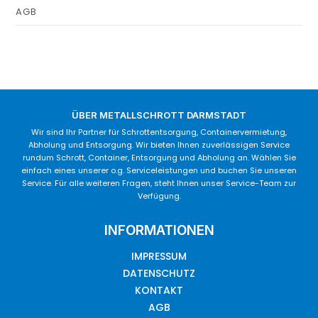
AGB
ÜBER METALLSCHROTT DARMSTADT
Wir sind Ihr Partner für Schrottentsorgung, Containervermietung,
Abholung und Entsorgung. Wir bieten Ihnen zuverlässigen Service
rundum Schrott, Container, Entsorgung und Abholung an. Wählen Sie
einfach eines unserer o.g. Serviceleistungen und buchen Sie unseren
Service. Für alle weiteren Fragen, steht Ihnen unser Service-Team zur
Verfügung.
INFORMATIONEN
IMPRESSUM
DATENSCHUTZ
KONTAKT
AGB