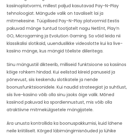
kasiinoplatvormi, millest paljud kasutavad Pay-N-Play
tehnoloogiat. Mängude valik on tavaliselt lai ja
mitmekesine. Tüüpilised Pay-N-Play platvormid Eestis
pakuvad mänge tuntud tootjatelt nagu NetEnt, Play’n
GO, Microgaming ja Evolution Gaming. Sa võid leida nii
klassikalisi slotikaid, uuenduslikke videoslotte kui ka live-
kasiino mänge, kus mängid tõeliste diileritega.
Sinu mängustiil dikteerib, milliseid funktsioone sa kasiinos
kõige rohkem hindad. Kui eelistad kiireid panuseid ja
põnevust, siis keskendu slotikatele ja nende
boonusfunktsioonidele. Kui naudid strateegiat ja suhtlust,
siis live-kasiino võib olla sinu jaoks õige valik. Mõned
kasiinod pakuvad ka spordiennustust, mis võib olla
atraktiivne mitmekülgsetele mängijatele.
Ära unusta kontrollida ka boonuspakkumisi, kuid lähene
neile kriitiliselt. Kõrged läbimängimisnõuded ja lühike