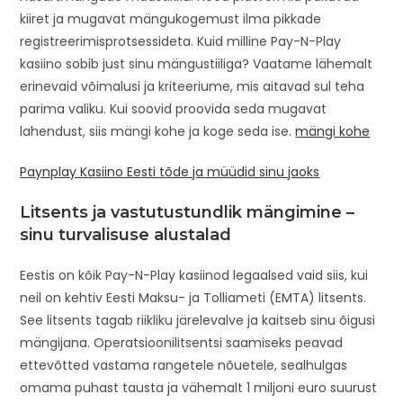
kiiret ja mugavat mängukogemust ilma pikkade
registreerimisprotsessideta. Kuid milline Pay-N-Play
kasiino sobib just sinu mängustiiliga? Vaatame lähemalt
erinevaid võimalusi ja kriteeriume, mis aitavad sul teha
parima valiku. Kui soovid proovida seda mugavat
lahendust, siis mängi kohe ja koge seda ise.
mängi kohe
Paynplay Kasiino Eesti tõde ja müüdid sinu jaoks
Litsents ja vastutustundlik mängimine –
sinu turvalisuse alustalad
Eestis on kõik Pay-N-Play kasiinod legaalsed vaid siis, kui
neil on kehtiv Eesti Maksu- ja Tolliameti (EMTA) litsents.
See litsents tagab riikliku järelevalve ja kaitseb sinu õigusi
mängijana. Operatsioonilitsentsi saamiseks peavad
ettevõtted vastama rangetele nõuetele, sealhulgas
omama puhast tausta ja vähemalt 1 miljoni euro suurust