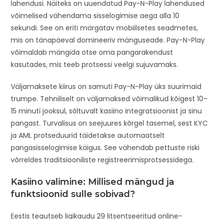
lahendusi. Näiteks on uuendatud Pay-N-Play lahendused
võimelised vähendama sisselogimise aega alla 10
sekundi. See on eriti märgatav mobiilsetes seadmetes,
mis on tänapäeval domineeriv mänguseade. Pay-N-Play
võimaldab mängida otse oma pangarakendust
kasutades, mis teeb protsessi veelgi sujuvamaks.
Väljamaksete kiirus on samuti Pay-N-Play üks suurimaid
trumpe. Tehniliselt on väljamaksed võimalikud kõigest 10–
15 minuti jooksul, sõltuvalt kasiino integratsioonist ja sinu
pangast. Turvalisus on seejuures kõrgel tasemel, sest KYC
ja AML protseduurid täidetakse automaatselt
pangasisselogimise käigus. See vähendab pettuste riski
võrreldes traditsiooniliste registreerimisprotsessidega.
Kasiino valimine: Millised mängud ja
funktsioonid sulle sobivad?
Eestis tegutseb ligikaudu 29 litsentseeritud online-