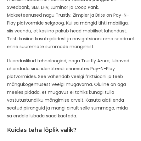
Swedbank, SEB, LHV, Luminor ja Coop Pank.
Makseteenused nagu Trustly, Zimpler ja Brite on Pay-N-
Play platvormide selgroog. Kui sa mängid tihti mobiiliga,
siis veendu, et kasiino pakub head mobiilset lahendust.
Testi kasiino kasutajaliidest ja navigatsiooni oma seadmel
enne suuremate summade mängimist.
Uuenduslikud tehnoloogiad, nagu Trustly Azura, lubavad
ühendada sinu identiteedi erinevates Pay-N-Play
platvormides. See vähendab veelgi friktsiooni ja teeb
mängukogemusest veelgi mugavama. Oluline on aga
meeles pidada, et mugavus ei tohiks kunagi tulla
vastutustundliku mängimise arvelt. Kasuta alati enda
seatud piiranguid ja mängi ainult selle summaga, mida
sa endale lubada saad kaotada.
Kuidas teha lõplik valik?