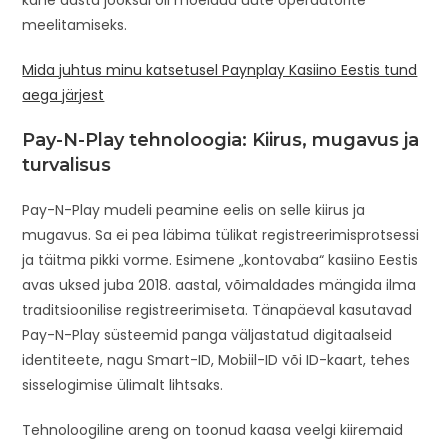
kahe aasta jooksul oli mõeldud uute operaatorite
meelitamiseks.
Mida juhtus minu katsetusel Paynplay Kasiino Eestis tund
aega järjest
Pay-N-Play tehnoloogia: Kiirus, mugavus ja
turvalisus
Pay-N-Play mudeli peamine eelis on selle kiirus ja
mugavus. Sa ei pea läbima tülikat registreerimisprotsessi
ja täitma pikki vorme. Esimene „kontovaba“ kasiino Eestis
avas uksed juba 2018. aastal, võimaldades mängida ilma
traditsioonilise registreerimiseta. Tänapäeval kasutavad
Pay-N-Play süsteemid panga väljastatud digitaalseid
identiteete, nagu Smart-ID, Mobiil-ID või ID-kaart, tehes
sisselogimise ülimalt lihtsaks.
Tehnoloogiline areng on toonud kaasa veelgi kiiremaid