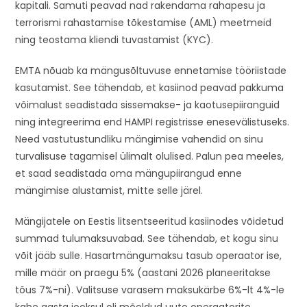
kapitali. Samuti peavad nad rakendama rahapesu ja
terrorismi rahastamise tõkestamise (AML) meetmeid
ning teostama kliendi tuvastamist (KYC).
EMTA nõuab ka mängusõltuvuse ennetamise tööriistade
kasutamist. See tähendab, et kasiinod peavad pakkuma
võimalust seadistada sissemakse- ja kaotusepiiranguid
ning integreerima end HAMPI registrisse enesevälistuseks.
Need vastutustundliku mängimise vahendid on sinu
turvalisuse tagamisel ülimalt olulised. Palun pea meeles,
et saad seadistada oma mängupiirangud enne
mängimise alustamist, mitte selle järel.
Mängijatele on Eestis litsentseeritud kasiinodes võidetud
summad tulumaksuvabad. See tähendab, et kogu sinu
võit jääb sulle. Hasartmängumaksu tasub operaator ise,
mille määr on praegu 5% (aastani 2026 planeeritakse
tõus 7%-ni). Valitsuse varasem maksukärbe 6%-lt 4%-le