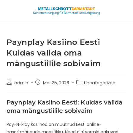
METALLSCHROTT
DARMSTADT
Schrottentsorgung für Darmstadt und Umgebung
Paynplay Kasiino Eesti
Kuidas valida oma
mängustiilile sobivaim
admin
Mai 25, 2026
Uncategorized
Paynplay Kasiino Eesti: Kuidas valida
oma mängustiilile sobivaim
Pay-N-Play kasiinod on muutnud Eesti online-
hasartmängude maastikku. Need platvormid pakuvad