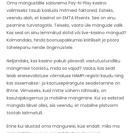
Oma mängustiilile sobivaima Pay-N-Play kasiino
valimiseks tasub kaaluda mitmeid faktoreid. Esiteks,
veendu alati, et kasiinol on EMTA litsents. See on sinu
peamine turvatagatis. Teiseks, vaata üle mängude valik.
Kas seal on sinu lemmikud slotid või live-kasiino mängud?
Kolmandaks, hinda boonuspakkumisi kriitiliselt ja pööra
tähelepanu nende tingimustele.
Neljandaks, kas kasiino pakub piisavalt vastutustundliku
mängimise tööriistu, mida sa vajad? Vaata, kas sealt
leiab enesevälistuse võimaluse HAMPI registri kaudu ning
kas sissemakse- ja kaotusepiirangute seadistamine on
lihtne. Viimaseks, kuid mitte vähem tähtsaks, on
kasutajakogemus ja mobiilne mängimine. Kui sa eelistad
mängida liikvel olles, siis veendu, et mobiilne platvorm
töötab laitmatult.
Enne kui alustad oma mängureisi, küsi endalt: miks ma