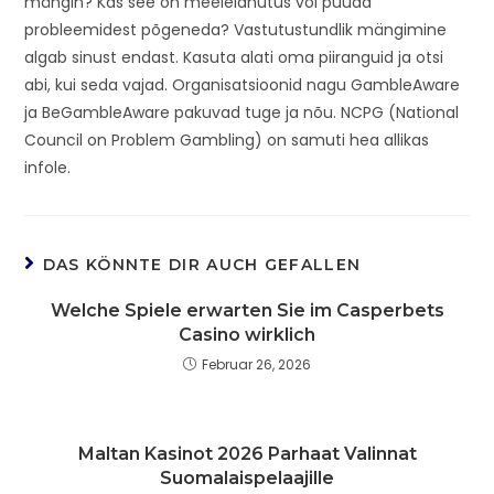
mängin? Kas see on meelelahutus või püüad
probleemidest põgeneda? Vastutustundlik mängimine
algab sinust endast. Kasuta alati oma piiranguid ja otsi
abi, kui seda vajad. Organisatsioonid nagu GambleAware
ja BeGambleAware pakuvad tuge ja nõu. NCPG (National
Council on Problem Gambling) on samuti hea allikas
infole.
DAS KÖNNTE DIR AUCH GEFALLEN
Welche Spiele erwarten Sie im Casperbets
Casino wirklich
Februar 26, 2026
Maltan Kasinot 2026 Parhaat Valinnat
Suomalaispelaajille