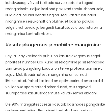
kehtivusaeg võivad tekitada surve kaotuste tagasi
mängimiseks. Paljud kasiinod pakuvad tervitusboonuseid,
kuid alati loe läbi nende tingimused. Vastutustundliku
mängimise seisukohalt on oluline, et kasiino pakuks
selgelt nähtavaid ja kergesti kasutatavaid tööriistu oma
mängimise kontrollimiseks.
Kasutajakogemus ja mobiilne mängimine
Pay-N-Play kasiinode puhul on kasutajakogemus sageli
prioriteet number üks. Kuna sisselogimine ja sissemaksed
toimuvad pangalingi kaudu, on terve protsess äärmiselt
sujuv. Mobiilseadmetest mängimine on samuti
lihtsustatud. Paljud kasiinod on optimeerinud oma saidid
või loonud spetsiaalsed rakendused, mis tagavad
suurepärase kasutuskogemuse ka väiksemal ekraanil.
Üle 90% mängijatest Eestis kasutab kasiinodes pangalinke
maksemeetodina. Peamised toetatud pangad on