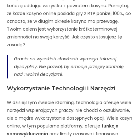
kończą oddając wszystko z powrotem kasynu. Pamiętaj,
że każde kasyno online posiada gry z RTP poniżej 100%, co
oznacza, że w długim okresie kasyno ma przewagę.
Twoim celem jest wykorzystanie krótkoterminowej
zmienności na swoją korzyść. Jak często stosujesz tę
zasadę?
Granie na wysokich stawkach wymaga żelaznej
dyscypliny. Nie pozwól, by emocje przejęły kontrolę
nad Twoimi decyzjami.
Wykorzystanie Technologii i Narzędzi
W dzisiejszym świecie iGaming, technologia oferuje wiele
narzędzi wspierających graczy. Nie chodzi o oszukiwanie,
ale o mądre wykorzystanie dostępnych opcji. Wiele kasyn
online, w tym popularne platformy, oferuje
funkcje
samowykluczenia
oraz limity czasowe i finansowe.