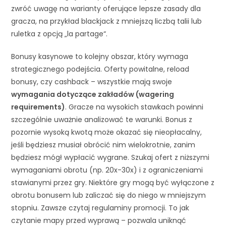
zwróć uwagę na warianty oferujące lepsze zasady dla
gracza, na przykład blackjack z mniejszą liczbą talii lub
ruletka z opcją „la partage“.
Bonusy kasynowe to kolejny obszar, który wymaga
strategicznego podejścia. Oferty powitalne, reload
bonusy, czy cashback – wszystkie mają swoje
wymagania dotyczące zakładów (wagering
requirements)
. Gracze na wysokich stawkach powinni
szczególnie uważnie analizować te warunki. Bonus z
pozornie wysoką kwotą może okazać się nieopłacalny,
jeśli będziesz musiał obrócić nim wielokrotnie, zanim
będziesz mógł wypłacić wygrane. Szukaj ofert z niższymi
wymaganiami obrotu (np. 20x-30x) i z ograniczeniami
stawianymi przez gry. Niektóre gry mogą być wyłączone z
obrotu bonusem lub zaliczać się do niego w mniejszym
stopniu. Zawsze czytaj regulaminy promocji. To jak
czytanie mapy przed wyprawą – pozwala uniknąć