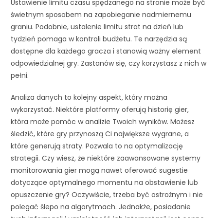
Ustawienie limitu czasu spędzanego na stronie może być
świetnym sposobem na zapobieganie nadmiernemu
graniu. Podobnie, ustalenie limitu strat na dzień lub
tydzień pomaga w kontroli budżetu. Te narzędzia są
dostępne dla każdego gracza i stanowią ważny element
odpowiedzialnej gry. Zastanów się, czy korzystasz z nich w
pełni.
Analiza danych to kolejny aspekt, który można
wykorzystać. Niektóre platformy oferują historię gier,
która może pomóc w analizie Twoich wyników. Możesz
śledzić, które gry przynoszą Ci największe wygrane, a
które generują straty. Pozwala to na optymalizację
strategii. Czy wiesz, że niektóre zaawansowane systemy
monitorowania gier mogą nawet oferować sugestie
dotyczące optymalnego momentu na obstawienie lub
opuszczenie gry? Oczywiście, trzeba być ostrożnym i nie
polegać ślepo na algorytmach. Jednakże, posiadanie