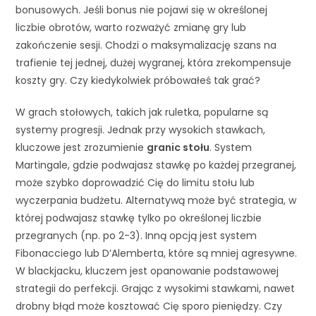
bonusowych. Jeśli bonus nie pojawi się w określonej
liczbie obrotów, warto rozważyć zmianę gry lub
zakończenie sesji. Chodzi o maksymalizację szans na
trafienie tej jednej, dużej wygranej, która zrekompensuje
koszty gry. Czy kiedykolwiek próbowałeś tak grać?
W grach stołowych, takich jak ruletka, popularne są
systemy progresji. Jednak przy wysokich stawkach,
kluczowe jest zrozumienie
granic stołu
. System
Martingale, gdzie podwajasz stawkę po każdej przegranej,
może szybko doprowadzić Cię do limitu stołu lub
wyczerpania budżetu. Alternatywą może być strategia, w
której podwajasz stawkę tylko po określonej liczbie
przegranych (np. po 2-3). Inną opcją jest system
Fibonacciego lub D’Alemberta, które są mniej agresywne.
W blackjacku, kluczem jest opanowanie podstawowej
strategii do perfekcji. Grając z wysokimi stawkami, nawet
drobny błąd może kosztować Cię sporo pieniędzy. Czy