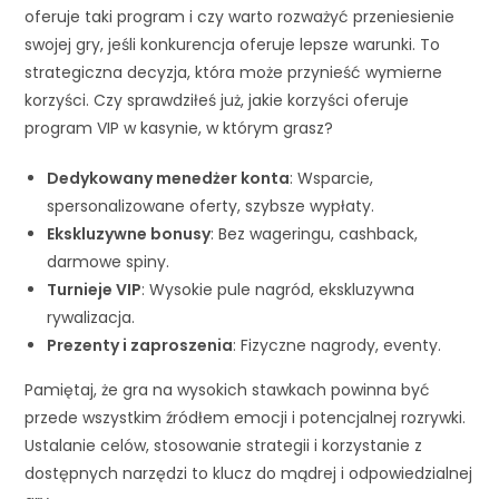
oferuje taki program i czy warto rozważyć przeniesienie
swojej gry, jeśli konkurencja oferuje lepsze warunki. To
strategiczna decyzja, która może przynieść wymierne
korzyści. Czy sprawdziłeś już, jakie korzyści oferuje
program VIP w kasynie, w którym grasz?
Dedykowany menedżer konta
: Wsparcie,
spersonalizowane oferty, szybsze wypłaty.
Ekskluzywne bonusy
: Bez wageringu, cashback,
darmowe spiny.
Turnieje VIP
: Wysokie pule nagród, ekskluzywna
rywalizacja.
Prezenty i zaproszenia
: Fizyczne nagrody, eventy.
Pamiętaj, że gra na wysokich stawkach powinna być
przede wszystkim źródłem emocji i potencjalnej rozrywki.
Ustalanie celów, stosowanie strategii i korzystanie z
dostępnych narzędzi to klucz do mądrej i odpowiedzialnej