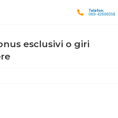
Telefon:
069-42696558
nus esclusivi o giri
ere