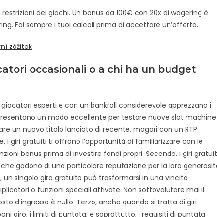
le restrizioni dei giochi. Un bonus da 100€ con 20x di wagering è
ng. Fai sempre i tuoi calcoli prima di accettare un’offerta.
ní zážitek
iocatori occasionali o a chi ha un budget
 giocatori esperti e con un bankroll considerevole apprezzano i
 rappresentano un modo eccellente per testare nuove slot machine
ovare un nuovo titolo lanciato di recente, magari con un RTP
i giri gratuiti ti offrono l’opportunità di familiarizzare con le
ioni bonus prima di investire fondi propri. Secondo, i giri gratuit
che godono di una particolare reputazione per la loro generosit
, un singolo giro gratuito può trasformarsi in una vincita
catori o funzioni speciali attivate. Non sottovalutare mai il
to d’ingresso è nullo. Terzo, anche quando si tratta di giri
gni giro, i limiti di puntata, e soprattutto, i requisiti di puntata