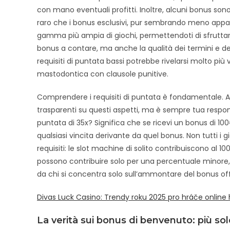
con mano eventuali profitti. Inoltre, alcuni bonus sono l
raro che i bonus esclusivi, pur sembrando meno apparis
gamma più ampia di giochi, permettendoti di sfruttare 
bonus a contare, ma anche la qualità dei termini e de
requisiti di puntata bassi potrebbe rivelarsi molto più
mastodontica con clausole punitive.
Comprendere i requisiti di puntata è fondamentale. A
trasparenti su questi aspetti, ma è sempre tua respons
puntata di 35x? Significa che se ricevi un bonus di 100
qualsiasi vincita derivante da quel bonus. Non tutti i
requisiti: le slot machine di solito contribuiscono al 1
possono contribuire solo per una percentuale minore,
da chi si concentra solo sull’ammontare del bonus off
Divas Luck Casino: Trendy roku 2025 pro hráče online
La verità sui bonus di benvenuto: più sol