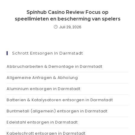
Spinhub Casino Review Focus op
speellimieten en bescherming van spelers
Juli 29, 2026
Schrott Entsorgen In Darmstadt
Abbrucharbeiten & Demontage in Darmstadt
Allgemeine Anfragen & Abholung
Aluminium entsorgen in Darmstadt
Batterien & Katalysatoren entsorgen in Darmstadt
Buntmetall (allgemein) entsorgen in Darmstadt
Edelstahl entsorgen in Darmstadt
Kabelschrott entsorgen in Darmstadt