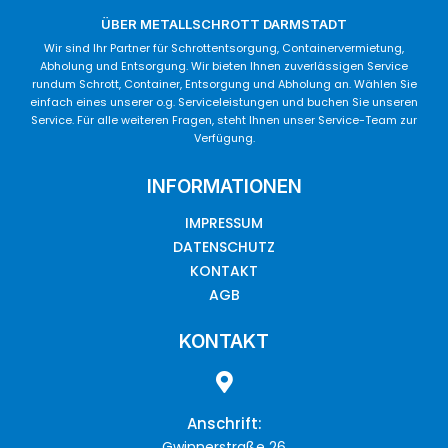
ÜBER METALLSCHROTT DARMSTADT
Wir sind Ihr Partner für Schrottentsorgung, Containervermietung,
Abholung und Entsorgung. Wir bieten Ihnen zuverlässigen Service
rundum Schrott, Container, Entsorgung und Abholung an. Wählen Sie
einfach eines unserer o.g. Serviceleistungen und buchen Sie unseren
Service. Für alle weiteren Fragen, steht Ihnen unser Service-Team zur
Verfügung.
INFORMATIONEN
IMPRESSUM
DATENSCHUTZ
KONTAKT
AGB
KONTAKT
Anschrift:
Gwinnerstraße 26