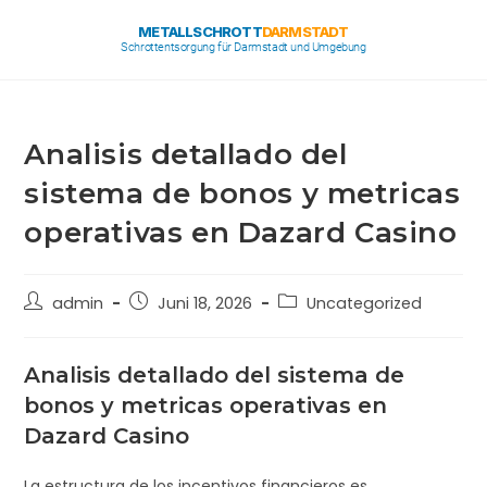
METALLSCHROTT
DARMSTADT
Schrottentsorgung für Darmstadt und Umgebung
Analisis detallado del
sistema de bonos y metricas
operativas en Dazard Casino
admin
Juni 18, 2026
Uncategorized
Analisis detallado del sistema de
bonos y metricas operativas en
Dazard Casino
La estructura de los incentivos financieros es