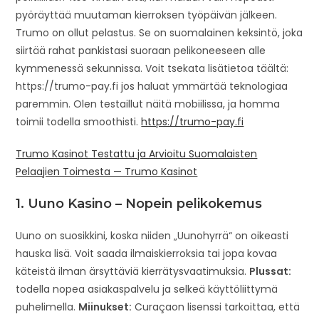
pyöräyttää muutaman kierroksen työpäivän jälkeen.
Trumo on ollut pelastus. Se on suomalainen keksintö, joka
siirtää rahat pankistasi suoraan pelikoneeseen alle
kymmenessä sekunnissa. Voit tsekata lisätietoa täältä:
https://trumo-pay.fi jos haluat ymmärtää teknologiaa
paremmin. Olen testaillut näitä mobiilissa, ja homma
toimii todella smoothisti.
https://trumo-pay.fi
Trumo Kasinot Testattu ja Arvioitu Suomalaisten
Pelaajien Toimesta — Trumo Kasinot
1. Uuno Kasino – Nopein pelikokemus
Uuno on suosikkini, koska niiden „Uunohyrrä“ on oikeasti
hauska lisä. Voit saada ilmaiskierroksia tai jopa kovaa
käteistä ilman ärsyttäviä kierrätysvaatimuksia.
Plussat:
todella nopea asiakaspalvelu ja selkeä käyttöliittymä
puhelimella.
Miinukset:
Curaçaon lisenssi tarkoittaa, että