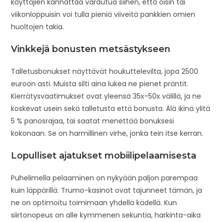
käyttäjien kannattaa varautua siihen, että öisin tai
viikonloppuisin voi tulla pieniä viiveitä pankkien omien
huoltojen takia.
Vinkkejä bonusten metsästykseen
Talletusbonukset näyttävät houkuttelevilta, jopa 2500
euroon asti. Muista silti aina lukea ne pienet präntit.
Kierrätysvaatimukset ovat yleensä 35x-50x välillä, ja ne
koskevat usein sekä talletusta että bonusta. Älä ikinä ylitä
5 % panosrajaa, tai saatat menettää bonuksesi
kokonaan. Se on harmillinen virhe, jonka tein itse kerran.
Lopulliset ajatukset mobiilipelaamisesta
Puhelimella pelaaminen on nykyään paljon parempaa
kuin läppärillä. Trumo-kasinot ovat tajunneet tämän, ja
ne on optimoitu toimimaan yhdellä kädellä. Kun
siirtonopeus on alle kymmenen sekuntia, harkinta-aika