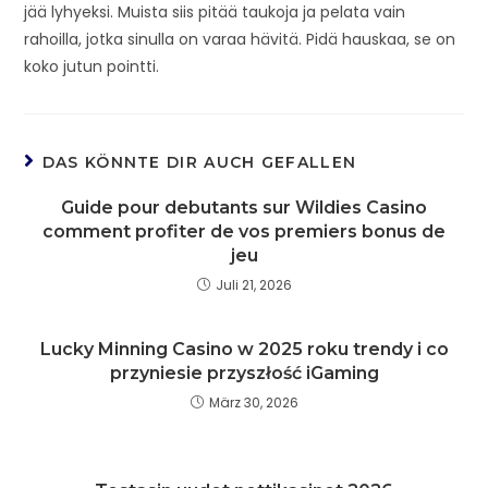
jää lyhyeksi. Muista siis pitää taukoja ja pelata vain
rahoilla, jotka sinulla on varaa hävitä. Pidä hauskaa, se on
koko jutun pointti.
DAS KÖNNTE DIR AUCH GEFALLEN
Guide pour debutants sur Wildies Casino
comment profiter de vos premiers bonus de
jeu
Juli 21, 2026
Lucky Minning Casino w 2025 roku trendy i co
przyniesie przyszłość iGaming
März 30, 2026