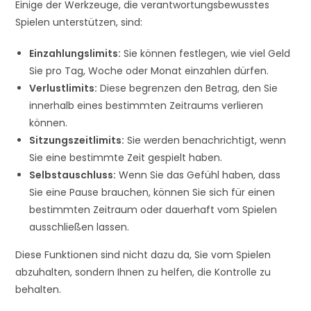
Einige der Werkzeuge, die verantwortungsbewusstes
Spielen unterstützen, sind:
Einzahlungslimits:
Sie können festlegen, wie viel Geld
Sie pro Tag, Woche oder Monat einzahlen dürfen.
Verlustlimits:
Diese begrenzen den Betrag, den Sie
innerhalb eines bestimmten Zeitraums verlieren
können.
Sitzungszeitlimits:
Sie werden benachrichtigt, wenn
Sie eine bestimmte Zeit gespielt haben.
Selbstauschluss:
Wenn Sie das Gefühl haben, dass
Sie eine Pause brauchen, können Sie sich für einen
bestimmten Zeitraum oder dauerhaft vom Spielen
ausschließen lassen.
Diese Funktionen sind nicht dazu da, Sie vom Spielen
abzuhalten, sondern Ihnen zu helfen, die Kontrolle zu
behalten.