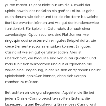
guten macht. Es geht nicht nur um die Auswahl der
Spiele, obwohl das natürlich ein großer Teil ist. Es geht
auch darum, wie sicher und fair die Plattform ist, welche
Boni Sie erwarten können und wie gut der Kundenservice
funktioniert. Für Spieler in Österreich, die nach einer
zuverlässigen Option suchen, sind Plattformen wie
ringospin casino österreich
ein gutes Beispiel dafür, wie
diese Elemente zusammenwirken können. Ein gutes
Casino ist wie ein gut geführter Laden: Alles ist
übersichtlich, die Produkte sind von guter Qualität, und
man fühlt sich willkommen und gut aufgehoben. Sie
wollen eine Umgebung, in der Sie sich entspannen und Ihr
Spielerlebnis genießen können, ohne sich Sorgen
machen zu müssen.
Betrachten wir die grundlegenden Aspekte, die Sie bei
jedem Online-Casino beachten sollten. Erstens, die
Lizenzierung und Regulierung
. Ein seriöses Casino wird