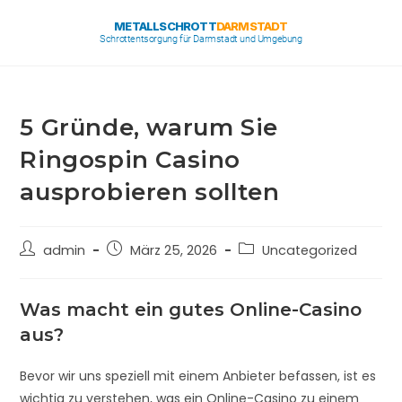
METALLSCHROTT
DARMSTADT
Schrottentsorgung für Darmstadt und Umgebung
5 Gründe, warum Sie
Ringospin Casino
ausprobieren sollten
admin
März 25, 2026
Uncategorized
Was macht ein gutes Online-Casino
aus?
Bevor wir uns speziell mit einem Anbieter befassen, ist es
wichtig zu verstehen, was ein Online-Casino zu einem