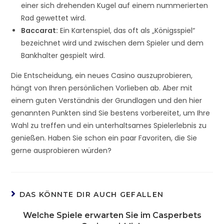
einer sich drehenden Kugel auf einem nummerierten
Rad gewettet wird.
Baccarat:
Ein Kartenspiel, das oft als „Königsspiel“
bezeichnet wird und zwischen dem Spieler und dem
Bankhalter gespielt wird.
Die Entscheidung, ein neues Casino auszuprobieren,
hängt von Ihren persönlichen Vorlieben ab. Aber mit
einem guten Verständnis der Grundlagen und den hier
genannten Punkten sind Sie bestens vorbereitet, um Ihre
Wahl zu treffen und ein unterhaltsames Spielerlebnis zu
genießen. Haben Sie schon ein paar Favoriten, die Sie
gerne ausprobieren würden?
DAS KÖNNTE DIR AUCH GEFALLEN
Welche Spiele erwarten Sie im Casperbets