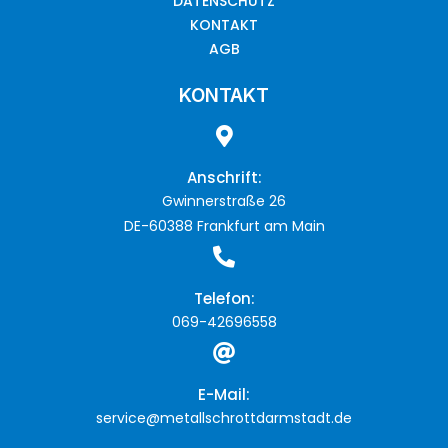
DATENSCHUTZ
KONTAKT
AGB
KONTAKT
Anschrift:
Gwinnerstraße 26
DE-60388 Frankfurt am Main
Telefon:
069-42696558
E-Mail:
service@metallschrottdarmstadt.de