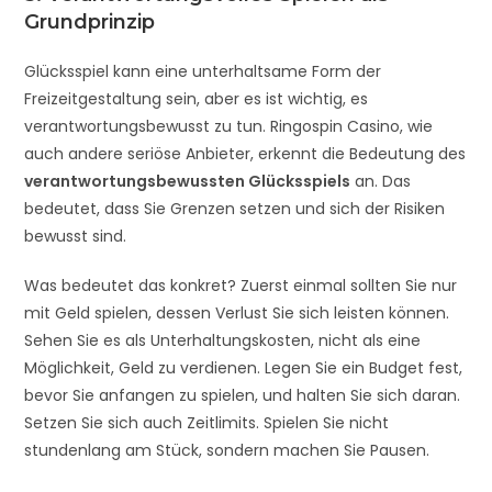
Grundprinzip
Glücksspiel kann eine unterhaltsame Form der
Freizeitgestaltung sein, aber es ist wichtig, es
verantwortungsbewusst zu tun. Ringospin Casino, wie
auch andere seriöse Anbieter, erkennt die Bedeutung des
verantwortungsbewussten Glücksspiels
an. Das
bedeutet, dass Sie Grenzen setzen und sich der Risiken
bewusst sind.
Was bedeutet das konkret? Zuerst einmal sollten Sie nur
mit Geld spielen, dessen Verlust Sie sich leisten können.
Sehen Sie es als Unterhaltungskosten, nicht als eine
Möglichkeit, Geld zu verdienen. Legen Sie ein Budget fest,
bevor Sie anfangen zu spielen, und halten Sie sich daran.
Setzen Sie sich auch Zeitlimits. Spielen Sie nicht
stundenlang am Stück, sondern machen Sie Pausen.