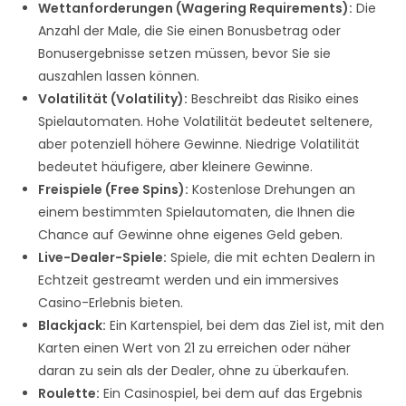
Wettanforderungen (Wagering Requirements):
Die
Anzahl der Male, die Sie einen Bonusbetrag oder
Bonusergebnisse setzen müssen, bevor Sie sie
auszahlen lassen können.
Volatilität (Volatility):
Beschreibt das Risiko eines
Spielautomaten. Hohe Volatilität bedeutet seltenere,
aber potenziell höhere Gewinne. Niedrige Volatilität
bedeutet häufigere, aber kleinere Gewinne.
Freispiele (Free Spins):
Kostenlose Drehungen an
einem bestimmten Spielautomaten, die Ihnen die
Chance auf Gewinne ohne eigenes Geld geben.
Live-Dealer-Spiele:
Spiele, die mit echten Dealern in
Echtzeit gestreamt werden und ein immersives
Casino-Erlebnis bieten.
Blackjack:
Ein Kartenspiel, bei dem das Ziel ist, mit den
Karten einen Wert von 21 zu erreichen oder näher
daran zu sein als der Dealer, ohne zu überkaufen.
Roulette:
Ein Casinospiel, bei dem auf das Ergebnis