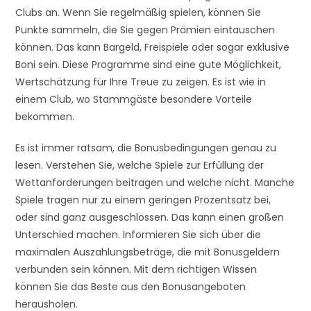
Clubs an. Wenn Sie regelmäßig spielen, können Sie
Punkte sammeln, die Sie gegen Prämien eintauschen
können. Das kann Bargeld, Freispiele oder sogar exklusive
Boni sein. Diese Programme sind eine gute Möglichkeit,
Wertschätzung für Ihre Treue zu zeigen. Es ist wie in
einem Club, wo Stammgäste besondere Vorteile
bekommen.
Es ist immer ratsam, die Bonusbedingungen genau zu
lesen. Verstehen Sie, welche Spiele zur Erfüllung der
Wettanforderungen beitragen und welche nicht. Manche
Spiele tragen nur zu einem geringen Prozentsatz bei,
oder sind ganz ausgeschlossen. Das kann einen großen
Unterschied machen. Informieren Sie sich über die
maximalen Auszahlungsbeträge, die mit Bonusgeldern
verbunden sein können. Mit dem richtigen Wissen
können Sie das Beste aus den Bonusangeboten
herausholen.