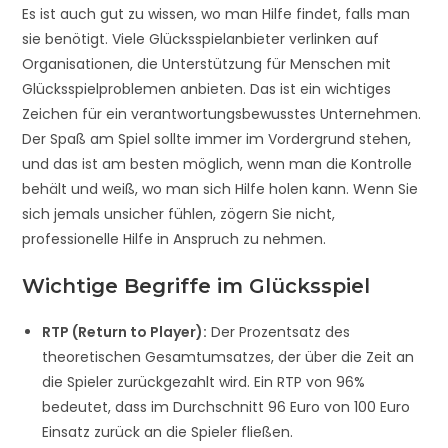
Es ist auch gut zu wissen, wo man Hilfe findet, falls man
sie benötigt. Viele Glücksspielanbieter verlinken auf
Organisationen, die Unterstützung für Menschen mit
Glücksspielproblemen anbieten. Das ist ein wichtiges
Zeichen für ein verantwortungsbewusstes Unternehmen.
Der Spaß am Spiel sollte immer im Vordergrund stehen,
und das ist am besten möglich, wenn man die Kontrolle
behält und weiß, wo man sich Hilfe holen kann. Wenn Sie
sich jemals unsicher fühlen, zögern Sie nicht,
professionelle Hilfe in Anspruch zu nehmen.
Wichtige Begriffe im Glücksspiel
RTP (Return to Player):
Der Prozentsatz des
theoretischen Gesamtumsatzes, der über die Zeit an
die Spieler zurückgezahlt wird. Ein RTP von 96%
bedeutet, dass im Durchschnitt 96 Euro von 100 Euro
Einsatz zurück an die Spieler fließen.