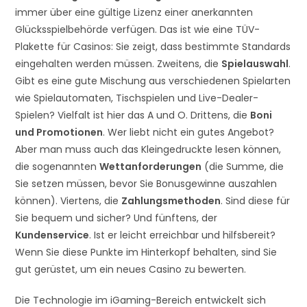
immer über eine gültige Lizenz einer anerkannten
Glücksspielbehörde verfügen. Das ist wie eine TÜV-
Plakette für Casinos: Sie zeigt, dass bestimmte Standards
eingehalten werden müssen. Zweitens, die
Spielauswahl
.
Gibt es eine gute Mischung aus verschiedenen Spielarten
wie Spielautomaten, Tischspielen und Live-Dealer-
Spielen? Vielfalt ist hier das A und O. Drittens, die
Boni
und Promotionen
. Wer liebt nicht ein gutes Angebot?
Aber man muss auch das Kleingedruckte lesen können,
die sogenannten
Wettanforderungen
(die Summe, die
Sie setzen müssen, bevor Sie Bonusgewinne auszahlen
können). Viertens, die
Zahlungsmethoden
. Sind diese für
Sie bequem und sicher? Und fünftens, der
Kundenservice
. Ist er leicht erreichbar und hilfsbereit?
Wenn Sie diese Punkte im Hinterkopf behalten, sind Sie
gut gerüstet, um ein neues Casino zu bewerten.
Die Technologie im iGaming-Bereich entwickelt sich